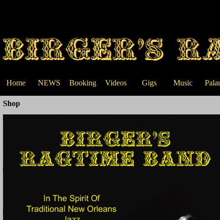
Go to content
Home
NEWS
Booking
Videos
Gigs
Music
Pala
▼
Shop