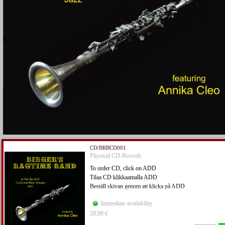
CD/BRBCD001
Physical CD-Records
To order CD, click on ADD
Tilaa CD klikkaamalla ADD
Beställ skivan genom att klicka på ADD
Immediate availability
20,00 €